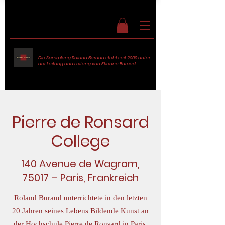
Die Sammlung Roland Buraud steht seit 2009 unter
der Leitung und Leitung von
Etienne Buraud
.
Pierre de Ronsard
College
140 Avenue de Wagram,
75017 – Paris, Frankreich
Roland Buraud unterrichtete in den letzten
20 Jahren seines Lebens Bildende Kunst an
der Hochschule Pierre de Ronsard in Paris.