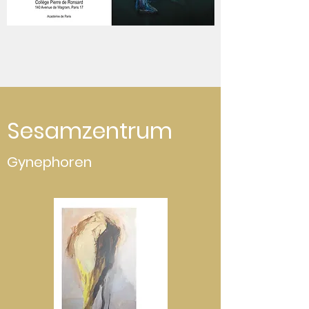
Sesamzentrum
Gynephoren