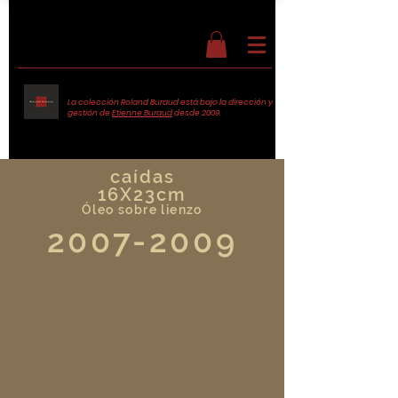
La colección Roland Buraud está bajo la dirección y
gestión de
Etienne Buraud
desde 2009.
caídas
16X23cm
Óleo sobre lienzo
2007-2009