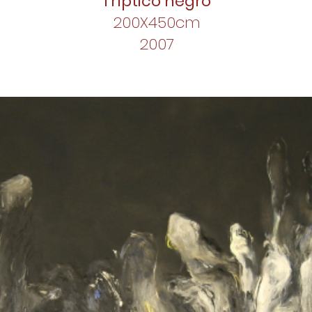
Tríptico negro
200X450cm
2007