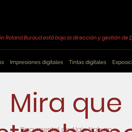
ón Roland Buraud está bajo la dirección y gestión de
os
Impresiones digitales
Tintas digitales
Exposic
Mira que
Documental de
Alain Nahum