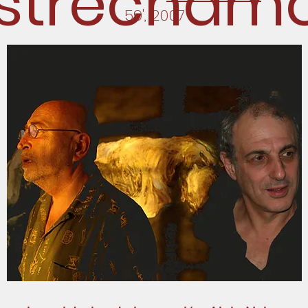
strecham
59', 2007