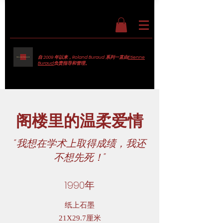
自 2009 年以来，Roland Buraud 系列一直由
Etienne
Buraud
负责指导和管理。
阁楼里的温柔爱情
“我想在学术上取得成绩，我还
不想先死！”
1990年
纸上石墨
21X29.7厘米