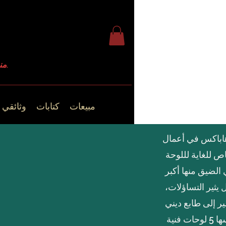
منذ عام 2009.
مبيعات
كتابات
وثائقي
هاباكس في أعمال
اص للغاية لللوحة
 الضيق منها أكبر
ل يثير التساؤلات،
ير إلى طابع ديني
منحرف. تقدم السلسلة نفسها 5 لوحات فنية