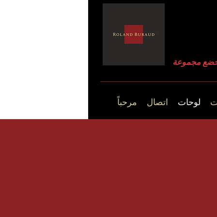
ت
لوحات
اتصال
مرحباً