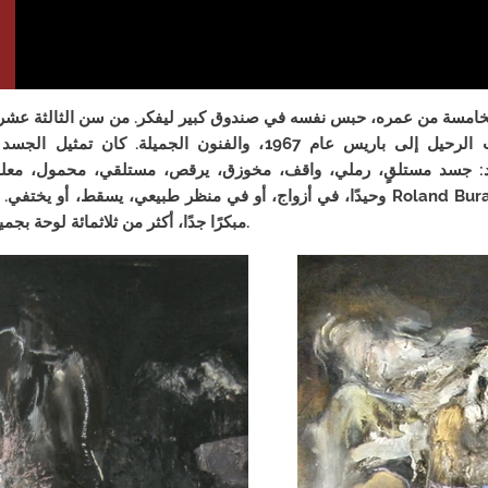
خامسة من عمره، حبس نفسه في صندوق كبير ليفكر. من سن الثالثة عشر
ويرسم. ثم كانت الرحيل إلى باريس عام 1967، والفنون الجميلة. كان تم
د: جسد مستلقٍ، رملي، واقف، مخوزق، يرقص، مستلقي، محمول، معل
وحيدًا، في أزواج، أو في منظر طبيعي، يسقط، أو يختفي. يتضمن عمل nd Buraud
مبكرًا جدًا، أكثر من ثلاثمائة لوحة بجميع التنسيقات.