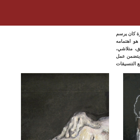
ة كان يرسم
ثيل الجسد هو اهتمامه
ق، متلاشي،
Rola، الذي توقف