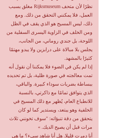
نظرًا لأن متحف Rijksmuseum مغلق بسبب
العمل، فلا يمكنني التحقق من ذلك. ومع
ذلك، ليس المسيح هو الذي يقف في الظل
ومن الخلف في الزاوية اليسرى السفلية من
اللوحة، بل جندي روماني، من الجانب،
يجلس بلا مبالاة على درابزين ولا يبدو مهتمًا
كثيرًا بالمشهد.
إذا لم يكن في الضوء فلا يمكننا أن نقول أنه
تمت معالجته في صورة ظلية، بل تم تحديده
ببساطة بضربات سوداء كبيرة. والباقي،
الذي يتوافق تمامًا مع ذاكرتي، بالنسبة
للانطباع العام، يُظهر مع ذلك المسيح في
الخلفية وهو يبتعد، ويستدير كما لو كان
يتحقق من دقة تنبؤاته: "سوف تخونني ثلاث
مرات قبل أن يصيح الديك. »
أنا دمرت قليلا. هل أنا شاهد سيء؟ ما هي