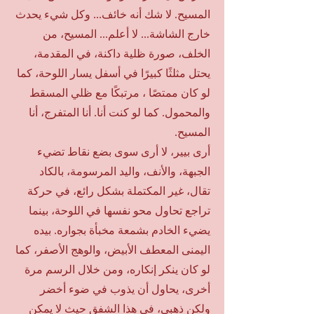
المسيح. لا شك أنه خائف... وكل شيء يحدث
خارج الشاشة... لا أعلم... المسيح، من
الخلف، صورة ظلية داكنة، في المقدمة،
يحتل مثلثًا كبيرًا في أسفل يسار اللوحة، كما
لو كان ممتصًا ، مرتبكًا مع ظلي المسقط
والمحمول. كما لو كنت أنا. أنا المتفرج، أنا
المسيح.
أرى بيير، لا أرى سوى بضع نقاط تضيء
الجبهة، والأنف، واليد المرسومة، بالكاد
تقال، غير المكتملة بشكل رائع، في حركة
تراجع تحاول محو نفسها في اللوحة، بينما
يضيء الخادم بشمعة مخبأة بجواره. بيده
اليمنى المعطف الأبيض، والوهج الأصفر، كما
لو كان ينكر إنكاره، ومن خلال الرسم مرة
أخرى، يحاول أن يذوب في ضوء أخضر
ولكن ذهبي، في هذا الشفق حيث لا يمكن