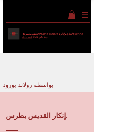
Etienne
تخضع مجموعة Roland Buraud لإدارة وإدارة
منذ عام 2009.
Buraud
النصوص على لوحاتي
بواسطة رولاند بورود
إنكار القديس بطرس.