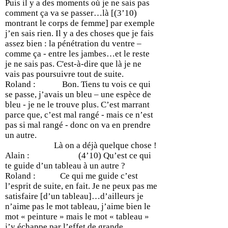
Puis il y a des moments où je ne sais pas
comment ça va se passer…là [(3’10)
montrant le corps de femme] par exemple
j’en sais rien. Il y a des choses que je fais
assez bien : la pénétration du ventre –
comme ça - entre les jambes…et le reste
je ne sais pas. C'est-à-dire que là je ne
vais pas poursuivre tout de suite.
Roland : Bon. Tiens tu vois ce qui
se passe, j’avais un bleu – une espèce de
bleu - je ne le trouve plus. C’est marrant
parce que, c’est mal rangé - mais ce n’est
pas si mal rangé - donc on va en prendre
un autre.
Là on a déjà quelque chose !
Alain : (4’10) Qu’est ce qui
te guide d’un tableau à un autre ?
Roland : Ce qui me guide c’est
l’esprit de suite, en fait. Je ne peux pas me
satisfaire [d’un tableau]…d’ailleurs je
n’aime pas le mot tableau, j’aime bien le
mot « peinture » mais le mot « tableau »
j’y échappe par l’effet de grande