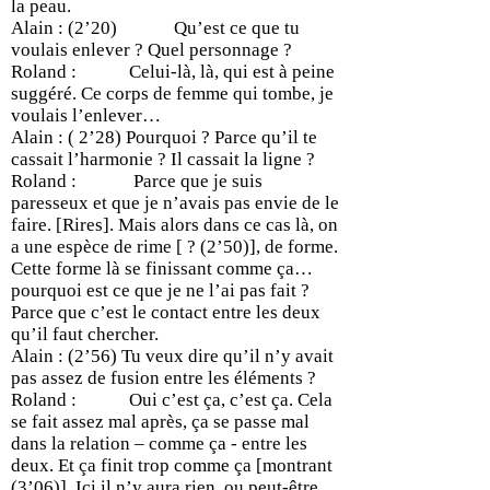
la peau.
Alain : (2’20) Qu’est ce que tu
voulais enlever ? Quel personnage ?
Roland : Celui-là, là, qui est à peine
suggéré. Ce corps de femme qui tombe, je
voulais l’enlever…
Alain : ( 2’28) Pourquoi ? Parce qu’il te
cassait l’harmonie ? Il cassait la ligne ?
Roland : Parce que je suis
paresseux et que je n’avais pas envie de le
faire. [Rires]. Mais alors dans ce cas là, on
a une espèce de rime [ ? (2’50)], de forme.
Cette forme là se finissant comme ça…
pourquoi est ce que je ne l’ai pas fait ?
Parce que c’est le contact entre les deux
qu’il faut chercher.
Alain : (2’56) Tu veux dire qu’il n’y avait
pas assez de fusion entre les éléments ?
Roland : Oui c’est ça, c’est ça. Cela
se fait assez mal après, ça se passe mal
dans la relation – comme ça - entre les
deux. Et ça finit trop comme ça [montrant
(3’06)]. Ici il n’y aura rien, ou peut-être