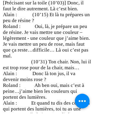
[Précisant sur la toile (10’03)] Donc, il
faut le dire autrement. Là c’est bien.
Alain : (10’15) Et là tu prépares un
peu de résine ?
Roland : Oui, là, je prépare un peu
de résine. Je vais mettre une couleur –
légèrement - une couleur que j’aime bien.
Je vais mettre un peu de rose, mais faut
que ça reste…difficile… Là oui c’est pas
mal.
(10’31) Ton chair. Non, lui il
est trop rose pour de la chair, mais…
Alain : Donc là ton jus, il va
devenir moins rose ?
Roland : Ah ben oui, mais c’est à
peine…j’aime bien les couleurs qui
portent des lumières.
Alain : Et quand tu dis des couleurs
qui portent des lumières, toi tu as une
gamme ? Tu dis le jaune, tu dis le rose, tu
dis le blanc ?
Roland : Oui, oui c’est ça…mais