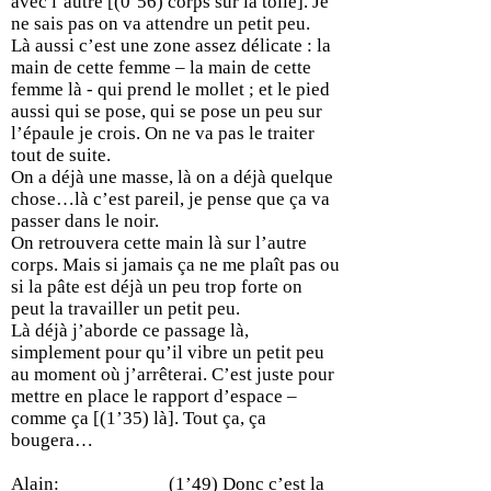
avec l’autre [(0’56) corps sur la toile]. Je
ne sais pas on va attendre un petit peu.
Là aussi c’est une zone assez délicate : la
main de cette femme – la main de cette
femme là - qui prend le mollet ; et le pied
aussi qui se pose, qui se pose un peu sur
l’épaule je crois. On ne va pas le traiter
tout de suite.
On a déjà une masse, là on a déjà quelque
chose…là c’est pareil, je pense que ça va
passer dans le noir.
On retrouvera cette main là sur l’autre
corps. Mais si jamais ça ne me plaît pas ou
si la pâte est déjà un peu trop forte on
peut la travailler un petit peu.
Là déjà j’aborde ce passage là,
simplement pour qu’il vibre un petit peu
au moment où j’arrêterai. C’est juste pour
mettre en place le rapport d’espace –
comme ça [(1’35) là]. Tout ça, ça
bougera…
Alain: (1’49) Donc c’est la