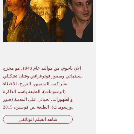
آلان ناحوم، من مواليد عام 1948، هو مخرج
سينمائي ومصور فوتوغرافي وفنان تشكيلي.
نشر كتب المنفيين، النزوح، الأخطاء
(الرسومات)، الطبعة باسم الذاكرة
والظهورات، تحياتي على المدينة (صور
ورسومات)، الطبعة بين قوسين، 2015.
شاهد الفيلم الوثائقي