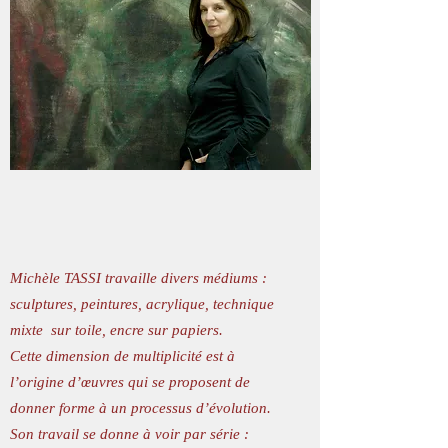
Michèle TASSI travaille divers médiums :
sculptures, peintures, acrylique, technique
mixte sur toile, encre sur papiers.
Cette dimension de multiplicité est à
l’origine d’œuvres qui se proposent de
donner forme à un processus d’évolution.
Son travail se donne à voir par série :