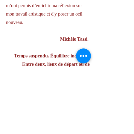
m’ont permis d’enrichir ma réflexion sur
mon travail artistique et d'y poser un oeil
nouveau.
Michèle Tassi.
Temps suspendu. Équilibre incertain.
Entre deux, lieux de départ ou de
tractations, d’attente ou d’abandon.
Sommes-nous avant ou après
l’événement ? Avant ou après le drame ?
Est-ce la prémonition d’un
bouleversement ou bien son constat ? La
peinture de Michèle Tassi dépasse les
archétypes urbains sur lesquels elle
s’appuie. Ces parkings, ces rues désertes,