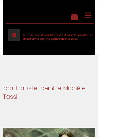
La collection Roland Buraud est sous la direction et
la gestion d'
Etienne Buraud
depuis 2009.
Témoignage
par l'artiste-peintre Michèle
Tassi