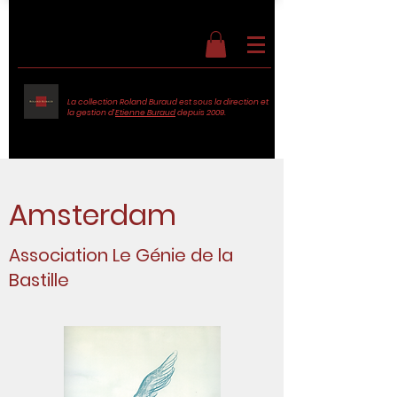
La collection Roland Buraud est sous la direction et
la gestion d'
Etienne Buraud
depuis 2009.
Amsterdam
Association Le Génie de la
Bastille